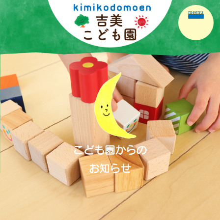
meenu
ホーム
園の紹介
園の生活
保育の内容
こども園だより
保護者