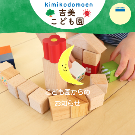
meenu
ホーム
園の紹介
園の生活
保育の内容
こども園だより
保護者