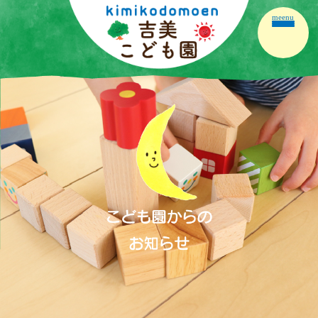
meenu
ホーム
園の紹介
園の生活
保育の内容
こども園だより
保護者