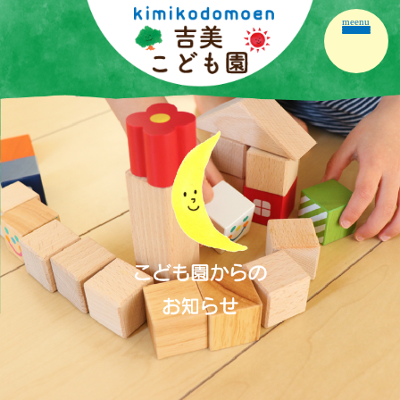
meenu
ホーム
園の紹介
園の生活
保育の内容
こども園だより
保護者