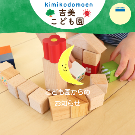
meenu
ホーム
園の紹介
園の生活
保育の内容
こども園だより
保護者