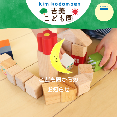
meenu
ホーム
園の紹介
園の生活
保育の内容
こども園だより
保護者