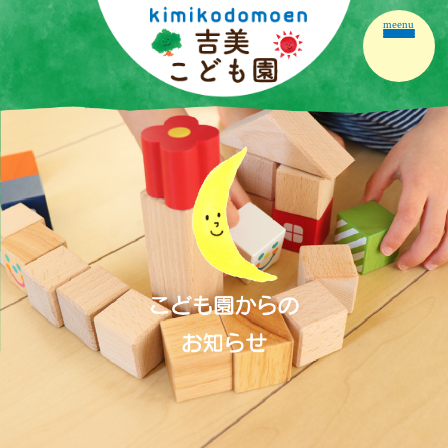
meenu
ホーム
園の紹介
園の生活
保育の内容
こども園だより
保護者