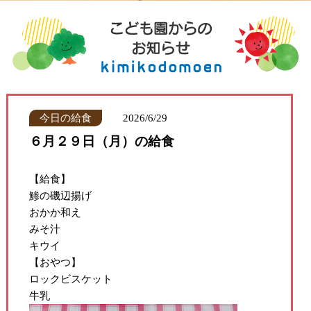
今日の給食
2026/6/29
６月２９日（月）の給食
【給食】
鯵の磯辺揚げ
おかか和え
みそ汁
キウイ
【おやつ】
ロックビスケット
牛乳