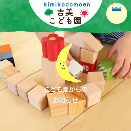
meenu
ホーム
園の紹介
園の生活
保育の内容
こども園だより
保護者