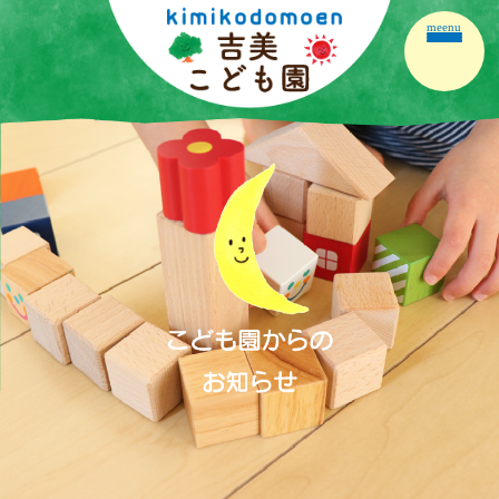
meenu
ホーム
園の紹介
園の生活
保育の内容
こども園だより
保護者