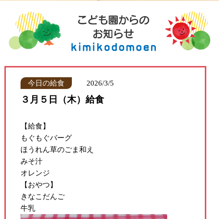
今日の給食
2026/3/5
３月５日（木）給食
【給食】
もぐもぐバーグ
ほうれん草のごま和え
みそ汁
オレンジ
【おやつ】
きなこだんご
牛乳