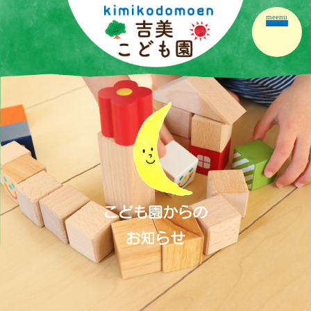
meenu
ホーム
園の紹介
園の生活
保育の内容
こども園だより
保護者