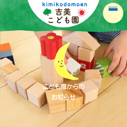
meenu
ホーム
園の紹介
園の生活
保育の内容
こども園だより
保護者