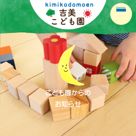
meenu
ホーム
園の紹介
園の生活
保育の内容
こども園だより
保護者