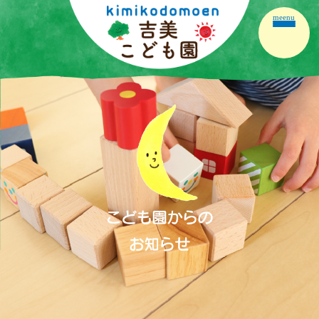
meenu
ホーム
園の紹介
園の生活
保育の内容
こども園だより
保護者