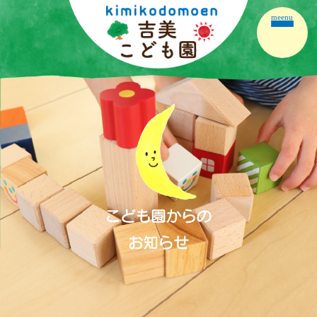
meenu
ホーム
園の紹介
園の生活
保育の内容
こども園だより
保護者